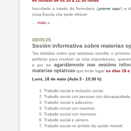
en horario de 09:30 a 12:00 horas
.
Inscríbete a través do formulario (
preme aquí
) e 
nosa Escola che pode ofrecer
...
máis »
08/05/26
Sesión informativa sobre materias o
Tes dúbidas sobre que optativas escoller o próxim
perfecto para resolver as túas inquedanzas, quere
agardámoste nas sesións infor
e por iso
materias optativas
que terán lugar
os días 18 e
Luns, 18 de maio (Aula 3 - 13:30 h)
Traballo social e inclusión social.
Traballo social con persoas con discapacidade
Traballo social e adiccións.
Traballo social con maiores.
Traballo social con menores.
Traballo social e xénero.
Traballo social no ámbito da saúde mental.