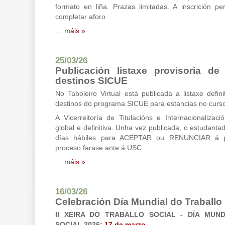
formato en liña. Prazas limitadas. A inscrición p
completar aforo
...
máis »
25/03/26
Publicación listaxe provisoria de
destinos SICUE
No Taboleiro Virtual está publicada a listaxe defin
destinos do programa SICUE para estancias no curs
A Vicerreitoría de Titulacións e Internacionalizació
global e definitiva. Unha vez publicada, o estudanta
días hábiles para ACEPTAR ou RENUNCIAR á p
proceso farase ante á USC
...
máis »
16/03/26
Celebración Día Mundial do Traballo 
II XEIRA DO TRABALLO SOCIAL - DÍA MUN
SOCIAL 2026:
17 de marzo