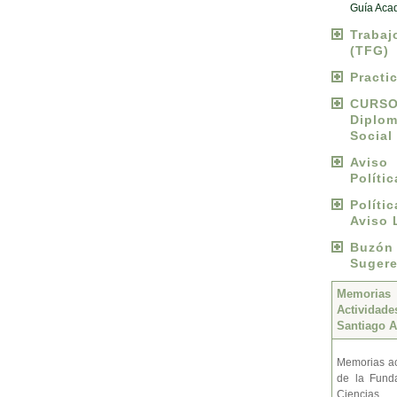
Guía Aca
Traba
(TFG)
Practi
CURS
Diplo
Social
Avis
Políti
Políti
Aviso 
Buzó
Sugere
Memoria
Activida
Santiago A
Memorias ac
de la Fund
Ciencias