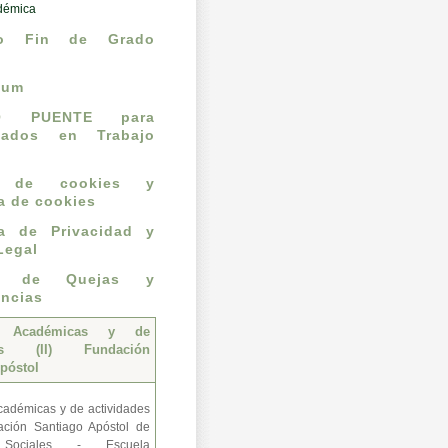
démica
jo Fin de Grado
cum
O PUENTE para
mados en Trabajo
o de cookies y
ca de cookies
ca de Privacidad y
Legal
n de Quejas y
ncias
s Académicas y de
des (II) Fundación
póstol
adémicas y de actividades
ación Santiago Apóstol de
 Sociales - Escuela