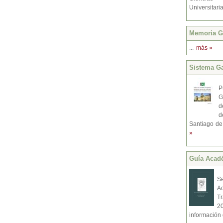
Universitari
Memoria Gr
...
más »
Sistema Ga
P
G
d
d
Santiago de
»
Guí­a Acad
S
A
T
2
información d