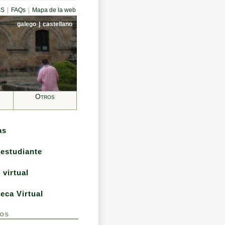
SS
|
FAQs
|
Mapa de la web
galego
|
castellano
Otros
as
 estudiante
 virtual
teca Virtual
os