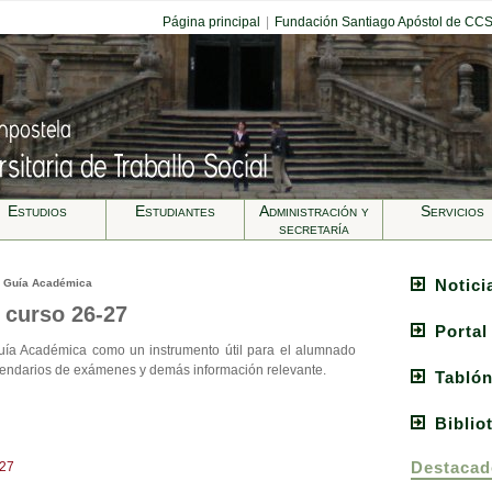
Página principal
|
Fundación Santiago Apóstol de CC
Estudios
Estudiantes
Administración y
Servicios
secretarí­a
Notici
» Guía Académica
 curso 26-27
Portal
uía Académica como un instrumento útil para el alumnado
alendarios de exámenes y demás información relevante.
Tablón
Biblio
Destacad
027