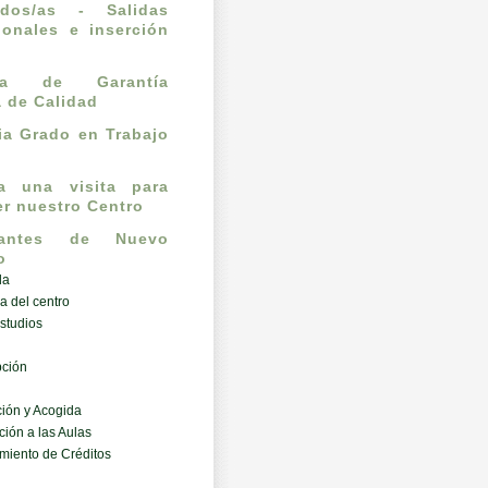
ados/as - Salidas
ionales e inserción
l
ema de Garantía
a de Calidad
a Grado en Trabajo
ta una visita para
r nuestro Centro
iantes de Nuevo
o
da
a del centro
studios
pción
ión y Acogida
ción a las Aulas
miento de Créditos