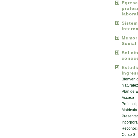
Egres
profes
labora
Sist
Intern
Memori
Social
Solici
conoce
Estud
Ingres
Bienveni
Naturalez
Plan de E
Acceso
Preinscri
Matrícula
Presentac
Incorpora
Reconoci
Curso 0