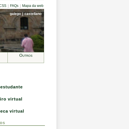
CCSS
|
FAQs
|
Mapa da web
galego
|
castellano
Outros
 estudante
iro virtual
teca virtual
os