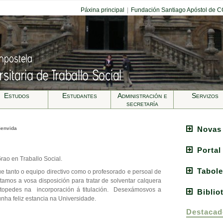
Páxina principal
|
Fundación Santiago Apóstol de 
Estudos
Estudantes
Administración e
Servizos
secretarí­a
Novas
Benvida
Portal
Grao en Traballo Social.
Tabole
 tanto o equipo directivo como o profesorado e persoal de
stamos a vosa disposición para tratar de solventar calquera
atopedes na incorporación á titulación. Desexámosvos a
Biblio
unha feliz estancia na Universidade.
Destacad