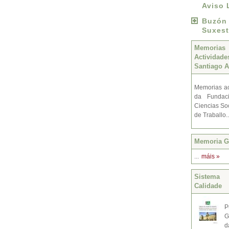
Aviso 
Buzó
Suxest
Memoria
Activida
Santiago A
Memorias ac
da Fundac
Ciencias Soc
de Traballo.
Memoria Gr
...
máis »
Sistema 
Calidade
P
G
d