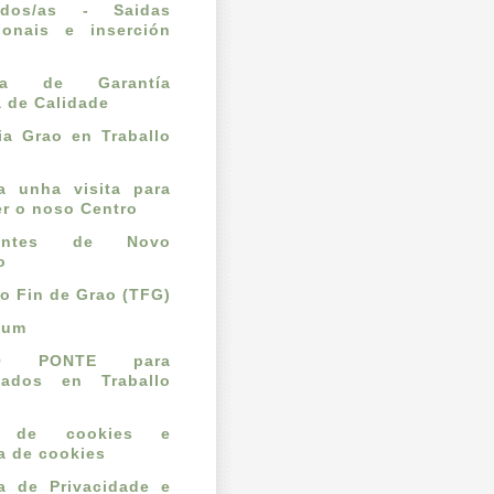
ados/as - Saidas
ionais e inserción
l
ema de Garantía
a de Calidade
a Grao en Traballo
ta unha visita para
r o noso Centro
dantes de Novo
o
lo Fin de Grao (TFG)
cum
O PONTE para
mados en Traballo
o de cookies e
ca de cookies
ca de Privacidade e