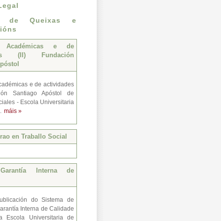
Legal
n de Queixas e
ións
s Académicas e de
des (II) Fundación
póstol
adémicas e de actividades
ión Santiago Apóstol de
iales - Escola Universitaria
..
máis »
ao en Traballo Social
Garantía Interna de
ublicación do Sistema de
arantía Interna de Calidade
a Escola Universitaria de