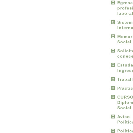
Egres
profes
labora
Sist
Intern
Memori
Social
Solici
coñece
Estu
Ingres
Trabal
Practi
CURS
Diplo
Social
Avis
Políti
Políti