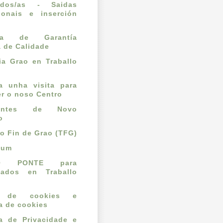
ados/as - Saidas
ionais e inserción
l
ema de Garantía
a de Calidade
a Grao en Traballo
ta unha visita para
r o noso Centro
dantes de Novo
o
lo Fin de Grao (TFG)
cum
O PONTE para
mados en Traballo
o de cookies e
ca de cookies
ca de Privacidade e