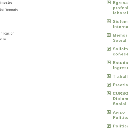
Egres
rimestre
profes
ñal Romarís
labora
Sist
Intern
s
rificación
Memori
lena
Social
Solici
coñece
Estu
Ingres
Trabal
Practi
CURS
Diplo
Social
Avis
Políti
Políti