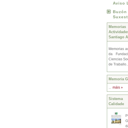
Aviso 
Buzó
Suxest
Memoria
Activida
Santiago A
Memorias ac
da Fundac
Ciencias Soc
de Traballo.
Memoria Gr
...
máis »
Sistema 
Calidade
P
G
d