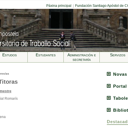
Páxina principal
|
Fundación Santiago Apóstol de 
Estudos
Estudantes
Administración e
Servizos
secretarí­a
Novas
ores/as
Titoras
Portal
imestre
Tabole
ñal Romarís
Biblio
lena
Destacad