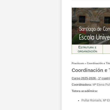
Estrutura e
organización
Practicum » Coordinación e Tit
Coordinación e 
Curso 2025-2026 - 1º cuatr
Coordinadora:
Mª Elena Pu
Tutora académica:
Puñal Romarís, Mª E