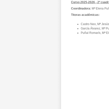
Curso 2025-2026 - 2º cuad
Coordinadora:
Mª Elena Pu
Titoras académicas:
Castro Neo, Mª Jesú
García Álvarez, Mª Pu
Puñal Romarís, Mª E