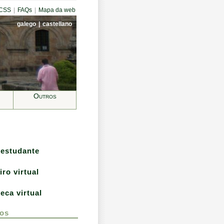
CCSS
|
FAQs
|
Mapa da web
galego
|
castellano
Outros
 estudante
iro virtual
teca virtual
os