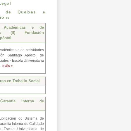
Legal
n de Queixas e
ións
s Académicas e de
des (II) Fundación
póstol
adémicas e de actividades
ión Santiago Apóstol de
iales - Escola Universitaria
..
máis »
ao en Traballo Social
Garantía Interna de
ublicación do Sistema de
arantía Interna de Calidade
a Escola Universitaria de