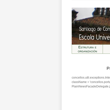
Estrutura e
organización
P
concellos.util.exceptions.I
className = 'concellos.por
PlainNewsFacadeDelegate.j