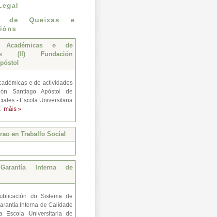
Legal
n de Queixas e
ións
s Académicas e de
des (II) Fundación
póstol
adémicas e de actividades
ión Santiago Apóstol de
iales - Escola Universitaria
..
máis »
ao en Traballo Social
Garantía Interna de
ublicación do Sistema de
arantía Interna de Calidade
a Escola Universitaria de