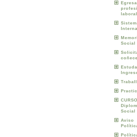
Egres
profes
labora
Sist
Intern
Memori
Social
Solici
coñece
Estu
Ingres
Trabal
Practi
CURS
Diplo
Social
Avis
Políti
Políti