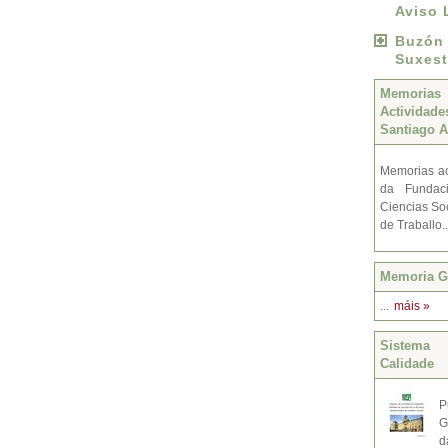
Aviso 
Buzó
Suxest
Memoria
Activida
Santiago A
Memorias ac
da Fundac
Ciencias Soc
de Traballo.
Memoria Gr
...
máis »
Sistema 
Calidade
P
G
d