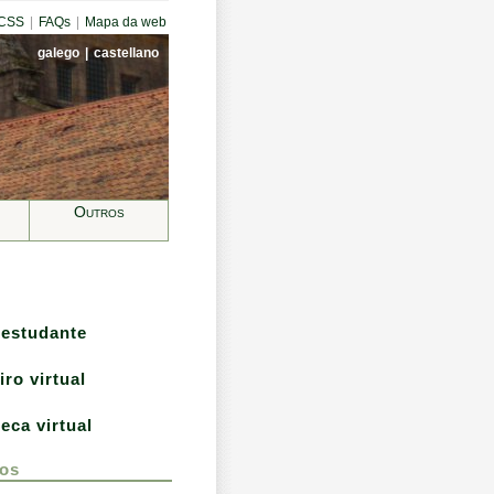
CCSS
|
FAQs
|
Mapa da web
galego
|
castellano
Outros
 estudante
iro virtual
teca virtual
os