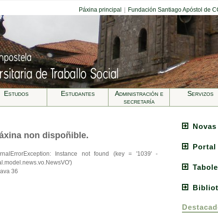
Páxina principal
|
Fundación Santiago Apóstol de 
Estudos
Estudantes
Administración e
Servizos
secretarí­a
Novas
áxina non dispoñible.
Portal
nternalErrorException: Instance not found (key = '1039' -
tal.model.news.vo.NewsVO')
Tabole
ava 36
Biblio
Destacad