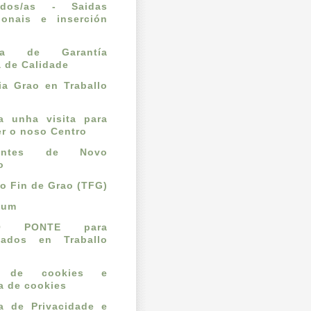
ados/as - Saidas
ionais e inserción
l
ema de Garantía
a de Calidade
a Grao en Traballo
ta unha visita para
r o noso Centro
dantes de Novo
o
lo Fin de Grao (TFG)
cum
O PONTE para
mados en Traballo
o de cookies e
ca de cookies
ca de Privacidade e