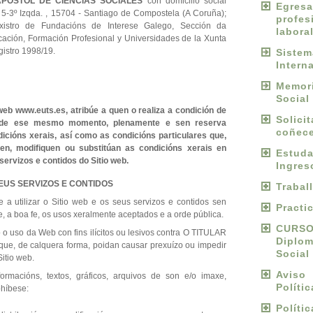
POSTOL DE CIENCIAS SOCIALES
con domicilio social
Egres
 5-3º Izqda. , 15704 - Santiago de Compostela (A Coruña);
profes
existro de Fundacións de Interese Galego, Sección da
labora
cación, Formación Profesional y Universidades de la Xunta
gistro 1998/19.
Sist
Intern
Memori
Social
web www.euts.es, atribúe a quen o realiza a condición de
Solici
esde ese mesmo momento, plenamente e sen reserva
coñece
icións xerais, así como as condicións particulares que,
n, modifiquen ou substitúan as condicións xerais en
Estu
ervizos e contidos do Sitio web.
Ingres
S SEUS SERVIZOS E CONTIDOS
Trabal
 a utilizar o Sitio web e os seus servizos e contidos sen
Practi
te, a boa fe, os usos xeralmente aceptados e a orde pública.
CURS
o uso da Web con fins ilícitos ou lesivos contra O TITULAR
Diplo
u que, de calquera forma, poidan causar prexuízo ou impedir
Social
itio web.
Avis
ormacións, textos, gráficos, arquivos de son e/o imaxe,
Políti
ohíbese:
Políti