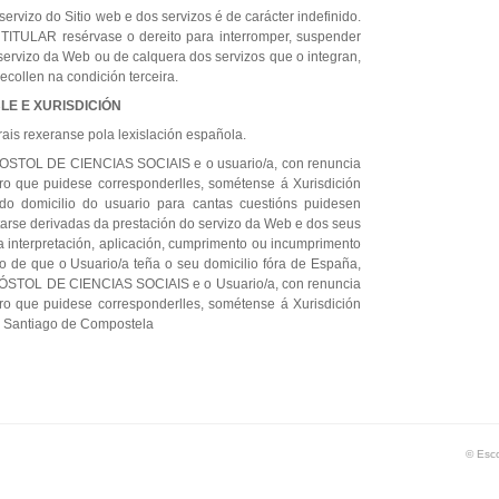
servizo do Sitio web e dos servizos é de carácter indefinido.
O TITULAR resérvase o dereito para interromper, suspender
 servizo da Web ou de calquera dos servizos que o integran,
collen na condición terceira.
BLE E XURISDICIÓN
ais rexeranse pola lexislación española.
OL DE CIENCIAS SOCIAIS e o usuario/a, con renuncia
oro que puidese corresponderlles, sométense á Xurisdición
do domicilio do usuario para cantas cuestións puidesen
itarse derivadas da prestación do servizo da Web e dos seus
 a interpretación, aplicación, cumprimento ou incumprimento
o de que o Usuario/a teña o seu domicilio fóra de España,
OL DE CIENCIAS SOCIAIS e o Usuario/a, con renuncia
oro que puidese corresponderlles, sométense á Xurisdición
e Santiago de Compostela
© Esco