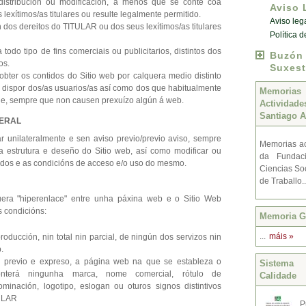
distribución ou modificación, a menos que se conte coa
Aviso 
 lexítimos/as titulares ou resulte legalmente permitido.
Aviso leg
 dos dereitos do TITULAR ou dos seus lexítimos/as titulares
Política 
a todo tipo de fins comerciais ou publicitarios, distintos dos
Buzó
os.
Suxest
obter os contidos do Sitio web por calquera medio distinto
dispor dos/as usuarios/as así como dos que habitualmente
Memoria
e, sempre que non causen prexuízo algún á web.
Activida
Santiago A
TERAL
 unilateralmente e sen aviso previo/previo aviso, sempre
Memorias ac
a estrutura e deseño do Sitio web, así como modificar ou
da Fundac
tidos e as condicións de acceso e/o uso do mesmo.
Ciencias Soc
de Traballo.
era "hiperenlace" entre unha páxina web e o Sitio Web
s condicións:
Memoria Gr
...
máis »
oducción, nin total nin parcial, de ningún dos servizos nin
.
o previo e expreso, a página web na que se estableza o
Sistema 
onterá ningunha marca, nome comercial, rótulo de
Calidade
minación, logotipo, eslogan ou oturos signos distintivos
TULAR
P