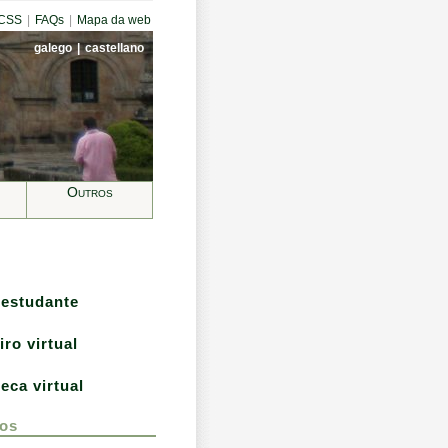
CCSS
|
FAQs
|
Mapa da web
galego
|
castellano
Outros
 estudante
iro virtual
teca virtual
os