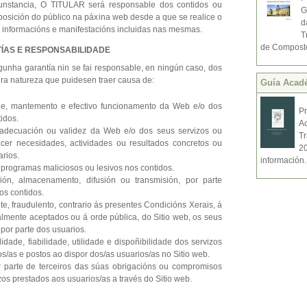
cunstancia, O TITULAR será responsable dos contidos ou
G
sposición do público na páxina web desde a que se realice o
d
s informacións e manifestacións incluidas nas mesmas.
T
de Compostel
TÍAS E RESPONSABILIDADE
unha garantía nin se fai responsable, en ningún caso, dos
ra natureza que puidesen traer causa de:
Guí­a Acad
dade, mantemento e efectivo funcionamento da Web e/o dos
P
idos.
A
e, adecuación ou validez da Web e/o dos seus servizos ou
T
acer necesidades, actividades ou resultados concretos ou
2
arios.
información.
, programas maliciosos ou lesivos nos contidos.
ión, almacenamento, difusión ou transmisión, por parte
os contidos.
ente, fraudulento, contrario ás presentes Condicións Xerais, á
almente aceptados ou á orde pública, do Sitio web, os seus
 por parte dos usuarios.
alidade, fiabilidade, utilidade e dispoñibilidade dos servizos
os/as e postos ao dispor dos/as usuarios/as no Sitio web.
 parte de terceiros das súas obrigacións ou compromisos
zos prestados aos usuarios/as a través do Sitio web.