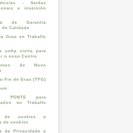
ados/as - Saidas
ionais e inserción
l
ema de Garantía
a de Calidade
a Grao en Traballo
ta unha visita para
r o noso Centro
dantes de Novo
o
lo Fin de Grao (TFG)
cum
O PONTE para
mados en Traballo
o de cookies e
ca de cookies
ca de Privacidade e