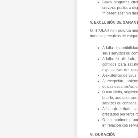
Baixo ningunha cir
servizos postos a di
"hiperenlace" nin da
V. EXCLUSIÓN DE GARAN
O TITULAR non outorga ning
danos e prexuízos de calque
A falta dispoñibili
seus servizos ou cont
A falta de utilidad
contidos para satisf
expectativas dos usu
A existencia de virus
A recepción, obtenc
dos/as usuarios/as, d
O uso ilícito, neglix
boa fe, aos usos xer
servizos ou contidos,
A falta de licitude, c
prestados por terceir
O incumprimento por
en relación cos servi
VI. DURACIÓN