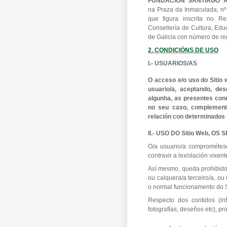
FUNDACIÓN SANTIAGO A
na Praza da Inmaculada, nº
que figura inscrita no R
Consellería de Cultura, Edu
de Galicia con número de re
2. CONDICIÓNS DE USO
I.- USUARIOS/AS
O acceso e/o uso do Sitio 
usuario/a, aceptando, d
algunha, as presentes cond
no seu caso, complemente
relación con determinados s
II.- USO DO Sitio Web, O
O/a usuario/a comprométese
contravir a lexislación vixen
Así mesmo, queda prohibido 
ou calquera/a terceiro/a, o
o normal funcionamento do S
Respecto dos contidos (inf
fotografías, deseños etc), pr