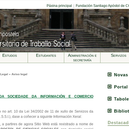
Páxina principal
|
Fundación Santiago Apóstol de 
Estudos
Estudantes
Administración e
Servizos
secretarí­a
Novas
 Legal » Aviso legal
Portal
 DA SOCIEDADE DA INFORMACIÓN E COMERCIO
Tabole
Biblio
 no art. 10 da Lei 34/2002 de 11 de xullo de Servizos da
S.S.I.), dase a coñecer a siguinte Información Xeral:
Destacad
,
a partires de agora Sitio Web está rexistrado a nome de