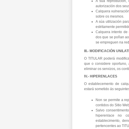
A súa reprodución, 
autorización dos seus
Calquera vulneración
sobre os mesmos.
A súa utilización par
estritamente permitid
Calquera intento de 
dos que se poñan ao 
se empreguen na red
III.- MODIFICACIÓN UNILA
O TITULAR poderá modificar
que o considere oportuno, 
eliminar os servizos, os con
IV.- HIPERENLACES
O establecemento de calqu
estará sometido ás seguinte
Non se permite a repr
contidos do Sitio Web
Salvo consentiment
hiperenlace no c
establecimento, deno
pertencentes ao TI