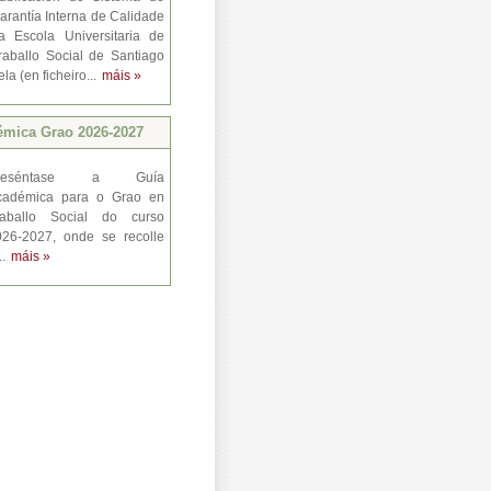
arantía Interna de Calidade
a Escola Universitaria de
raballo Social de Santiago
a (en ficheiro...
máis »
émica Grao 2026-2027
reséntase a Guía
cadémica para o Grao en
raballo Social do curso
026-2027, onde se recolle
..
máis »