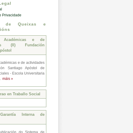
Legal
al
de Privacidade
n de Queixas e
ións
s Académicas e de
des (II) Fundación
póstol
adémicas e de actividades
ión Santiago Apóstol de
iales - Escola Universitaria
..
máis »
ao en Traballo Social
Garantía Interna de
ublicación do Sistema de