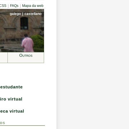
CCSS
|
FAQs
|
Mapa da web
galego
|
castellano
Outros
 estudante
iro virtual
teca virtual
os