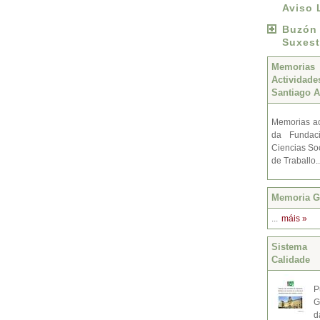
Aviso 
Buzó
Suxest
Memoria
Activida
Santiago A
Memorias ac
da Fundac
Ciencias Soc
de Traballo.
Memoria Gr
...
máis »
Sistema 
Calidade
P
G
d