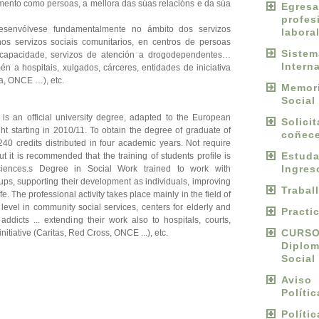
ento como persoas, a mellora das súas relacións e da súa
Egres
profes
desenvólvese fundamentalmente no ámbito dos servizos
labora
 nos servizos sociais comunitarios, en centros de persoas
Sist
capacidade, servizos de atención a drogodependentes…
Intern
n a hospitais, xulgados, cárceres, entidades de iniciativa
la, ONCE …), etc.
Memori
Social
is an official university degree, adapted to the European
Solici
ht starting in 2010/11. To obtain the degree of graduate of
coñece
40 credits distributed in four academic years. Not require
Estu
but it is recommended that the training of students profile is
Ingres
iences.s Degree in Social Work trained to work with
oups, supporting their development as individuals, improving
Trabal
ife. The professional activity takes place mainly in the field of
 level in community social services, centers for elderly and
Practi
addicts ... extending their work also to hospitals, courts,
CURS
 initiative (Caritas, Red Cross, ONCE ...), etc.
Diplo
Social
Avis
Políti
Políti