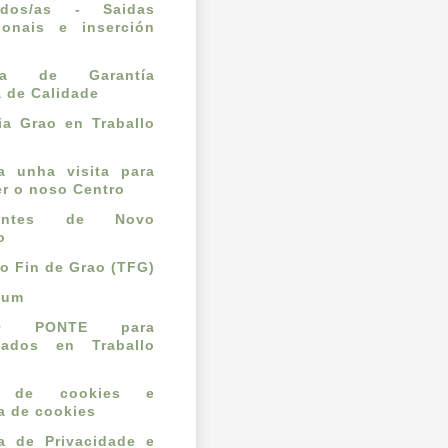
ados/as - Saidas
ionais e inserción
l
ema de Garantía
a de Calidade
a Grao en Traballo
ta unha visita para
r o noso Centro
dantes de Novo
o
lo Fin de Grao (TFG)
cum
O PONTE para
mados en Traballo
o de cookies e
ca de cookies
ca de Privacidade e