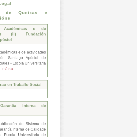
Legal
n de Queixas e
ións
s Académicas e de
des (II) Fundación
póstol
adémicas e de actividades
ión Santiago Apóstol de
iales - Escola Universitaria
..
máis »
ao en Traballo Social
Garantía Interna de
ublicación do Sistema de
arantía Interna de Calidade
a Escola Universitaria de