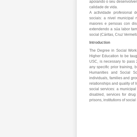
apoiando o seu desenvolvem
calidade de vida.
A actividade profesional 
sociais: a nivel municipal
maiores e persoas con dis
extendendo a súa labor tamé
social (Cáritas, Cruz Vermel
Introduction
The Degree in Social Work 
Higher Education to be taug
USC, is necessary to pass 2
any specific prior training, 
Humanities and Social Sc
individuals, families and gr
relationships and quality of l
social services: a municipal
disabled, services for drug 
prisons, institutions of social