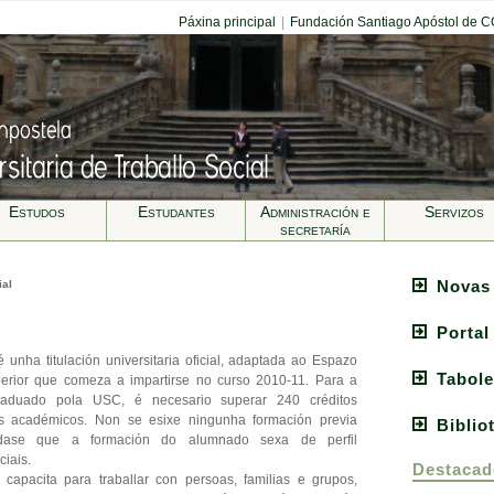
Páxina principal
|
Fundación Santiago Apóstol de 
Estudos
Estudantes
Administración e
Servizos
secretarí­a
Novas
ial
Portal
 unha titulación universitaria oficial, adaptada ao Espazo
Tabole
rior que comeza a impartirse no curso 2010-11. Para a
raduado pola USC, é necesario superar 240 créditos
sos académicos. Non se esixe ningunha formación previa
Biblio
ndase que a formación do alumnado sexa de perfil
iais.
Destacad
capacita para traballar con persoas, familias e grupos,