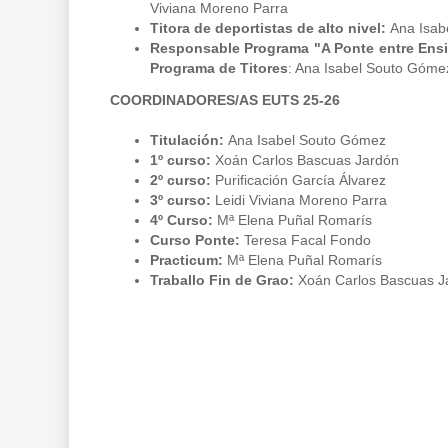
Viviana Moreno Parra
Titora de deportistas de alto nivel:
Ana Isab
Responsable Programa
"A Ponte entre Ens
Programa de Titores
: Ana Isabel Souto Góme
COORDINADORES/AS EUTS 25-26
Titulación:
Ana Isabel Souto Gómez
1º curso:
Xoán Carlos Bascuas Jardón
2º curso:
Purificación García Álvarez
3º curso:
Leidi Viviana Moreno Parra
4º Curso:
Mª Elena Puñal Romarís
Curso Ponte:
Teresa Facal Fondo
Practicum:
Mª Elena Puñal Romarís
Traballo Fin de Grao:
Xoán Carlos Bascuas J