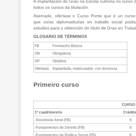
A implantación do Grao na Escola culmina no curso
todos os cursos da titulación.
Asemade, ofértase o Curso Ponte que é un curso
que os/as diplomados/as en traballo social poid
estudios para o obtención do título de Grao en Trabal
GLOSARIO DE TÉRMINOS
FB
Formación Básica
OB
Obrigatoria
OP
Optativa
Ofertada
Implantada, matriculable, con docencia
Primeiro curso
CURSO 
1º cuadrimestre
Crédit
-Socioloxía Xeral (FB)
6
-Fundamentos de Dereito (FB)
6
-Fundamentos de Política Social (FB)
6