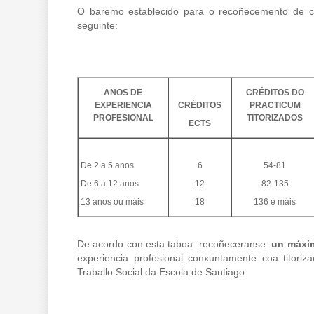
O baremo establecido para o recoñecemento de cr
seguinte:
ANOS DE
CRÉDITOS DO
EXPERIENCIA
CRÉDITOS
PRACTICUM
PROFESIONAL
TITORIZADOS
ECTS
De 2 a 5 anos
6
54-81
De 6 a 12 anos
12
82-135
13 anos ou máis
18
136 e máis
De acordo con esta taboa recoñeceranse
un máxim
experiencia profesional conxuntamente coa titoriz
Traballo Social da Escola de Santiago