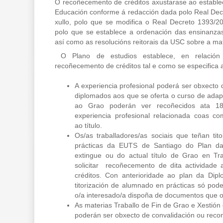
O recoñecemento de créditos axustarase ao establec
Educación conforme á redacción dada polo Real Dec
xullo, polo que se modifica o Real Decreto 1393/2
polo que se establece a ordenación das ensinanzas u
así como as resolucións reitorais da USC sobre a mat
O Plano de estudios establece, en relación
recoñecemento de créditos tal e como se especifica a
A experiencia profesional poderá ser obxecto
diplomados aos que se oferta o curso de adap
ao Grao poderán ver recoñecidos ata 1
experiencia profesional relacionada coas co
ao título.
Os/as traballadores/as sociais que teñan tit
prácticas da EUTS de Santiago do Plan d
extingue ou do actual título de Grao en Tra
solicitar recoñecemento de dita actividad
créditos. Con anterioridade ao plan da Diplo
titorización de alumnado en prácticas só pod
o/a interesado/a dispoña de documentos que o
As materias Traballo de Fin de Grao e Xestión
poderán ser obxecto de convalidación ou reco