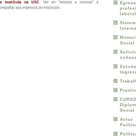
de matrícula na USC
. Ver en "anexos e normas" a
Egres
mpañar aos impresos de inscrición.
profes
labora
Sist
Intern
Memori
Social
Solici
coñece
Estu
Ingres
Trabal
Practi
CURS
Diplo
Social
Avis
Políti
Políti