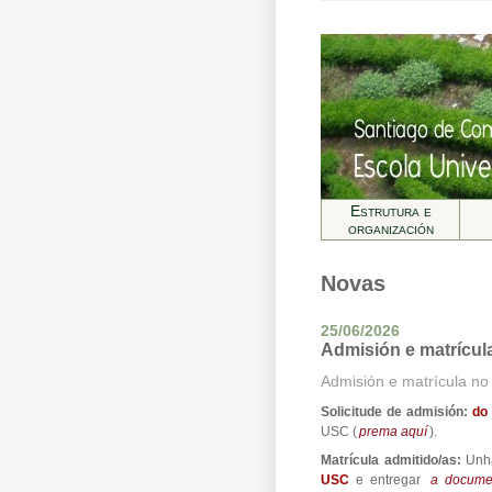
Estrutura e
organización
Novas
25/06/2026
Admisión e matrícul
Admisión e matrícula n
Solicitude de admisión:
do 
USC (
prema aquí
).
Matrícula admitido/as:
Unha
USC
e entregar
a docume