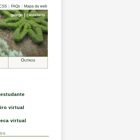
CCSS
|
FAQs
|
Mapa da web
galego
|
castellano
Outros
 estudante
iro virtual
teca virtual
os