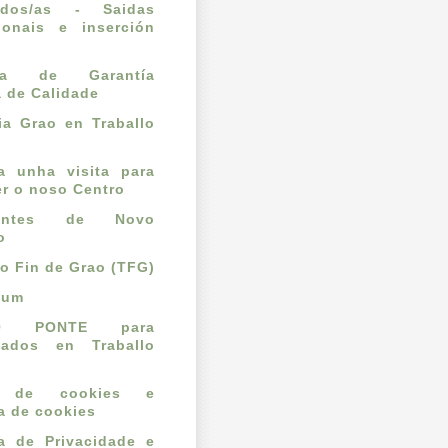
ados/as - Saidas
ionais e inserción
l
ema de Garantía
a de Calidade
a Grao en Traballo
ta unha visita para
r o noso Centro
dantes de Novo
o
lo Fin de Grao (TFG)
cum
O PONTE para
mados en Traballo
o de cookies e
ca de cookies
ca de Privacidade e