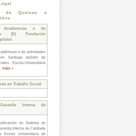
Legal
n de Queixas e
ións
s Académicas e de
des (II) Fundación
póstol
adémicas e de actividades
ión Santiago Apóstol de
iales - Escola Universitaria
..
máis »
ao en Traballo Social
Garantía Interna de
ublicación do Sistema de
arantía Interna de Calidade
a Escola Universitaria de