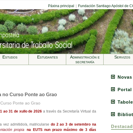
Páxina principal
|
Fundación Santiago Apóstol de 
Estudos
Estudantes
Administración e
Servizos
secretarí­a
Novas
Portal
a no Curso Ponte ao Grao
Tabole
o Curso Ponte ao Grao
1 ao 31 de xullo de 2026
a través da Secretaría Virtual da
Biblio
 vez admitido/a, matricularse
do 2 ao 3 de setembro na
Destacad
ntación propia
na EUTS nun prazo máximo de 3 días