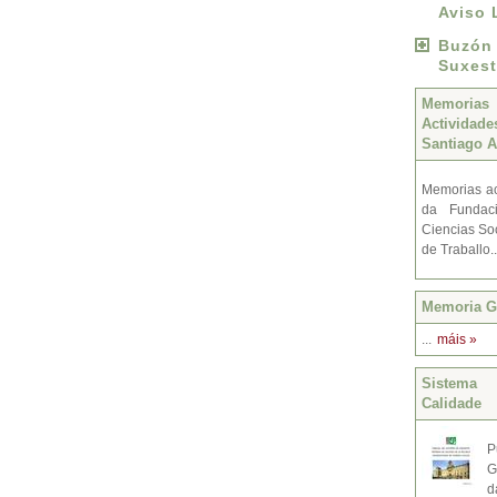
Aviso 
Buzó
Suxest
Memoria
Activida
Santiago A
Memorias ac
da Fundac
Ciencias Soc
de Traballo.
Memoria Gr
...
máis »
Sistema 
Calidade
P
G
d