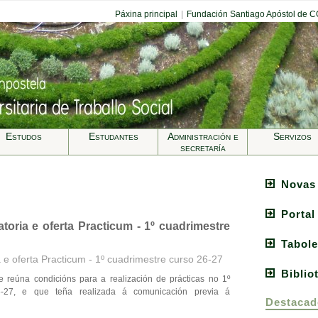
Páxina principal
|
Fundación Santiago Apóstol de 
Estudos
Estudantes
Administración e
Servizos
secretarí­a
Novas
Portal
toria e oferta Practicum - 1º cuadrimestre
Tabole
 e oferta Practicum - 1º cuadrimestre curso 26-27
Biblio
e reúna condicións para a realización de prácticas no 1º
6-27, e que teña realizada á comunicación previa á
Destacad