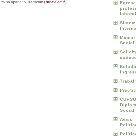
rta no apartado Practicum (
prema aquí
)
Egres
profes
labora
Sist
Intern
Memori
Social
Solici
coñece
Estu
Ingres
Trabal
Practi
CURS
Diplo
Social
Avis
Políti
Políti