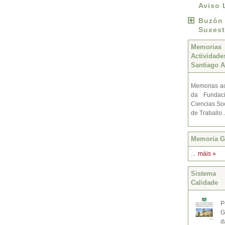
Aviso 
Buzó
Suxest
Memoria
Activida
Santiago A
Memorias ac
da Fundac
Ciencias Soc
de Traballo.
Memoria Gr
...
máis »
Sistema 
Calidade
P
G
d