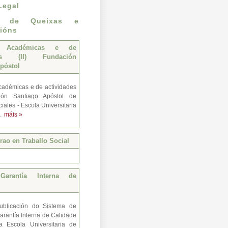
Legal
n de Queixas e
ións
s Académicas e de
des (II) Fundación
póstol
adémicas e de actividades
ión Santiago Apóstol de
iales - Escola Universitaria
..
máis »
ao en Traballo Social
Garantía Interna de
ublicación do Sistema de
arantía Interna de Calidade
a Escola Universitaria de