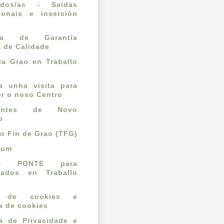
ados/as - Saidas
ionais e inserción
l
ema de Garantía
a de Calidade
a Grao en Traballo
ta unha visita para
r o noso Centro
dantes de Novo
o
lo Fin de Grao (TFG)
cum
O PONTE para
mados en Traballo
o de cookies e
ca de cookies
ca de Privacidade e