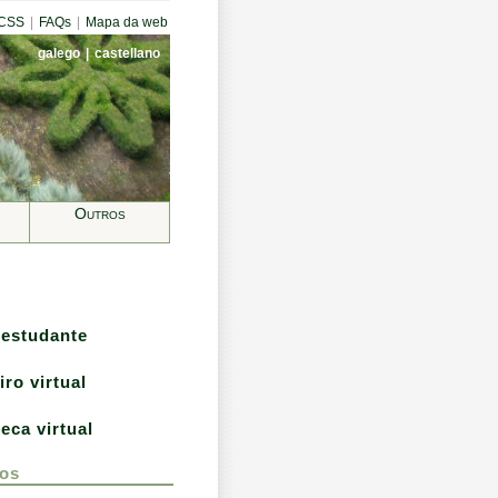
CCSS
|
FAQs
|
Mapa da web
galego
|
castellano
Outros
 estudante
iro virtual
teca virtual
os